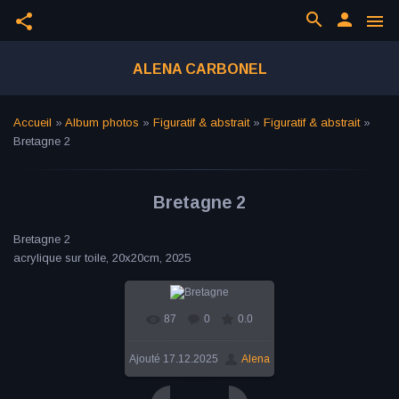
search
person
share
menu
ALENA CARBONEL
Accueil
»
Album photos
»
Figuratif & abstrait
»
Figuratif & abstrait
»
Bretagne 2
Bretagne 2
Bretagne 2
acrylique sur toile, 20x20cm, 2025
87
0
0.0
Ajouté
17.12.2025
Alena